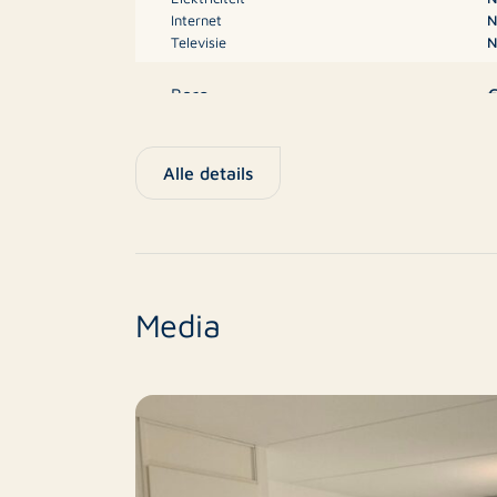
Internet
N
De woning is te huur voor onbepaalde peri
Televisie
N
jaar.
De inkomenseis ligt op minimaal 3x de maa
€
Borg
Het project, Singel Noordzijde, ligt ten Noor
Energielabel
Alle details
hoogte van het Kanaal van Walcheren, met 
Timmerfabriek.
W
Type
E
Rotsvast Middelburg
Nieuwbouw
Londensekaai 45
Media
4331 JH Middelburg
B
Eindniveau
0118-611412
middelburg@rotsvast.nl
5
Aantal kamers
Alle informatie en tekeningen zijn indicatie
Aantal slaapkamers
ontleend