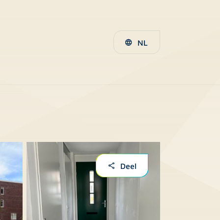
NL
Deel