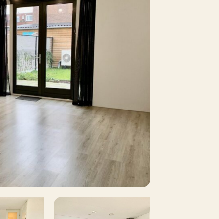
15 m²
Nee
Nee
Nee
Nee
n overleg