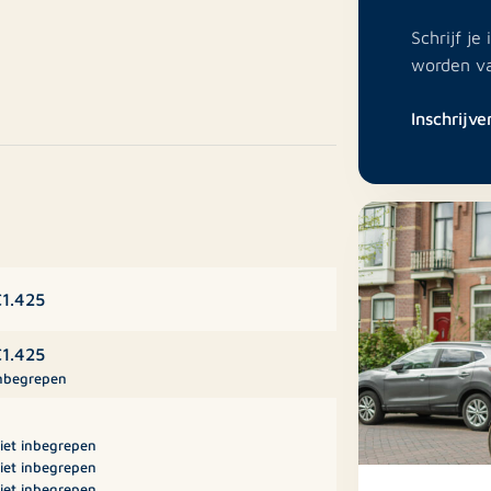
Schrijf j
worden v
pstelplaats voor de waterpomp,
enslaande tuindeuren en trapkast. Open
Inschrijve
omposiet werkblad aan de voorzijde van
aapkamers. Badkamer met inloopdouche
et.
gang tot de bergruimte met witgoed
tra slaap-/werkkamer.
1.425
eel houten schutting, hekwerk met
1.425
en berging.
nbegrepen
iet inbegrepen
iet inbegrepen
iet inbegrepen