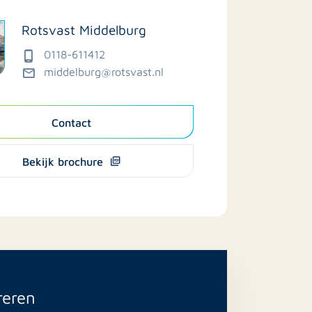
Rotsvast Middelburg
0118-611412
middelburg@rotsvast.nl
Contact
Bekijk brochure
reren