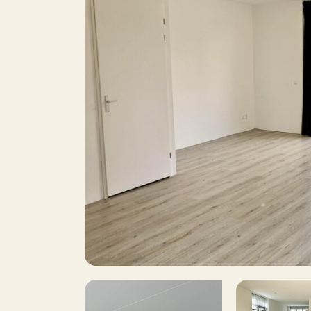
1
Oppervlakte
Balkon
Dakterras
Inclusief BTW
Roken
I
Huisdieren toegestaan