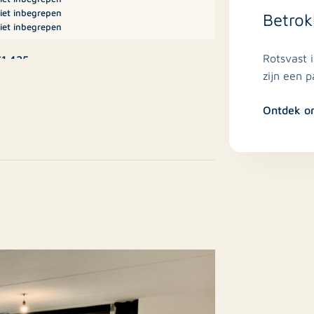
iet inbegrepen
Betrok
ode met een minimale huurperiode van 1
iet inbegrepen
ndhuur.
Rotsvast 
1.425
zijn een 
den van de huidige, groene Singel ter
A++++
Ontdek o
de Keersluisbrug en het nieuwe Hotel De
oonhuis, Eengezinswoning,
indwoning
Nee
estaande bouw
f, hier kunnen geen rechten aan worden
4