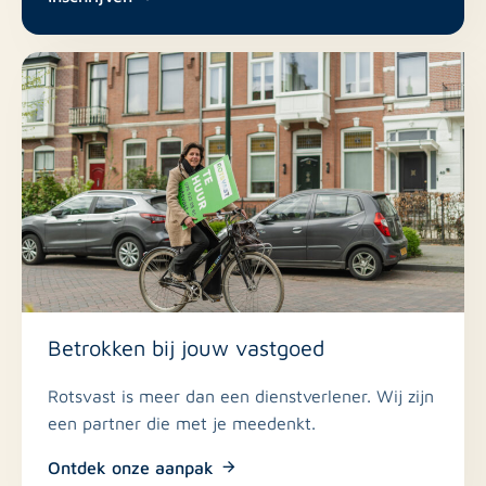
Sas van Gent is een gezellig dorp in Zeeuws-
Vlaanderen, vlak bij de Belgische grens. In het dorp
vindt u supermarkten, horeca, sportfaciliteiten en een
jachthaven. De omgeving biedt volop mogelijkheden
om te wandelen en te fietsen langs het kanaal of door
het polderlandschap.
Steden als Terneuzen, Axel en Zelzate (BE) liggen op
korte afstand, waardoor u profiteert van zowel
Nederlandse als Belgische voorzieningen binnen enkele
minuten rijden.
Betrokken bij jouw vastgoed
Kenmerken
Rotsvast is meer dan een dienstverlener. Wij zijn
€ 1.295,- per maand
Huurprijs:
een partner die met je meedenkt.
€ 200,- per maand
Vergoeding meubilering:
Ontdek onze aanpak
Gas/water/elektriciteit/internet/tv komt op naam van