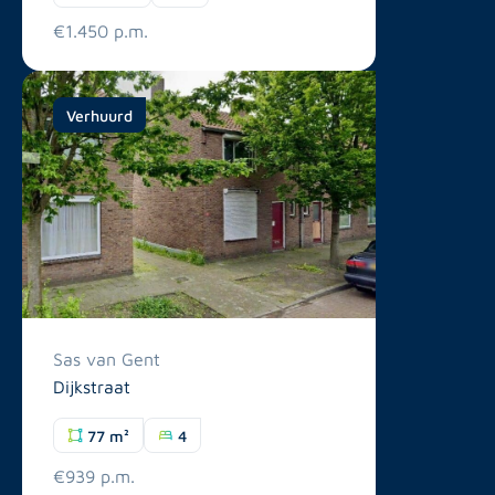
€1.450 p.m.
Verhuurd
Sas van Gent
Dijkstraat
77 m²
4
€939 p.m.