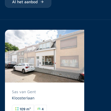
Al het aanbod
Sas van Gent
Kloosterlaan
109 m²
4