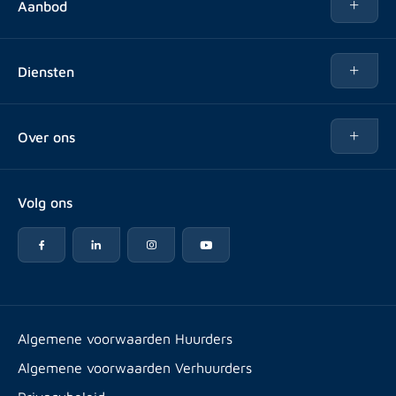
Aanbod
Te huur
Diensten
Te koop
Kopen
Over ons
Verhuren
Over Rotsvast
Verkopen voor Vastgoedbeheerder
Volg ons
Veelgestelde vragen
Vastgoedbeheer
Reviews
Advies
Werken bij
Huurpuntentelling
Vestigingen & contact
Expats
Algemene voorwaarden Huurders
Artikelen
Algemene voorwaarden Verhuurders
Energielabel