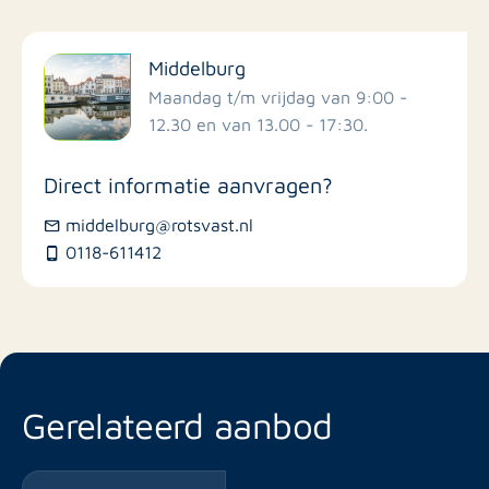
Filter op faciliteiten
Middelburg
Scholen
Maandag t/m vrijdag van 9:00 -
12.30 en van 13.00 - 17:30.
Winkels
Direct informatie aanvragen?
Busstations
middelburg@rotsvast.nl
0118-611412
Restaurants
Gerelateerd aanbod