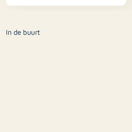
de huurder
Registratie verplicht
Beschikbaar per direct
In de buurt
Minimale huurperiode 12 maanden
, vervolgens
onbepaalde tijd
Interesse? Neem dan snel contact op voor meer
informatie of het inplannen van een bezichtiging!