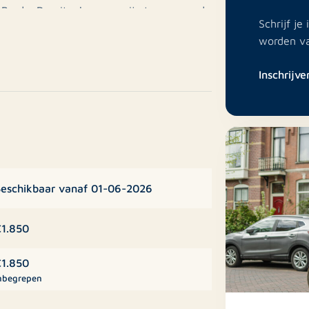
 Breda. De uitvalswegen zijn tevens goed
Schrijf j
worden v
Turfschip’’ waar de mogelijkheid bestaat
Inschrijve
meer informatie kunt u terecht bij de
imtes. Woonkamer van met een open
e slaapkamers, een wintertuin/inpandig
eschikbaar vanaf 01-06-2026
t inloopdouche, wastafel en toilet. Een
appartement en een private berging in het
1.850
rij-uitzicht over het Wilhelminapark.
natie van de hedendaagse architectuur
1.850
nstad van Breda, even een bioscoopje
nbegrepen
, dat kan in het naastgelegen complex, op
theater, het stadspark Valkenberg en het