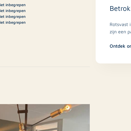
iet inbegrepen
Betrok
iet inbegrepen
iet inbegrepen
iet inbegrepen
Rotsvast 
iet inbegrepen
zijn een 
1.850
Ontdek o
A
ppartement, Portiekflat,
ppartement
Nee
estaande bouw