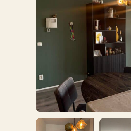
2
Aantal slaapkamers
9
Oppervlakte
Balkon
Dakterras
B
Parkeren
Inclusief BTW
Roken