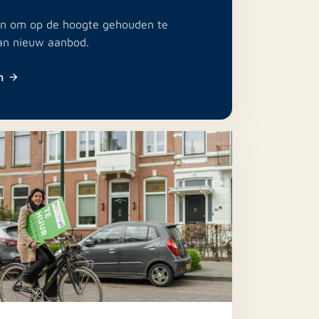
e in om op de hoogte gehouden te
an nieuw aanbod.
n