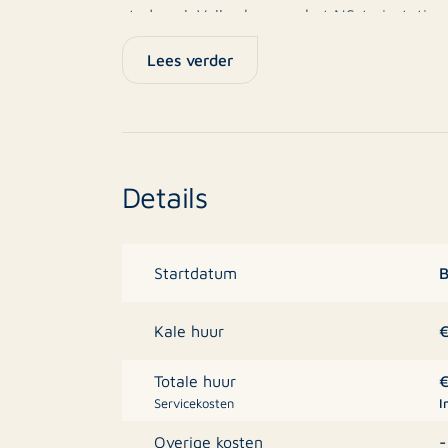
stadspark Valkenberg en het NS-treinstation
bereikbaar.
Lees verder
Onder het complex ligt parkeergarage ‘’Het 
tot het afsluiten van een abonnement. Voor 
gemeente Breda en Q-park.
Details
Het appartement is als volgt ingedeeld:
Entree/hal welke toegang biedt tot alle ru
keuken voorzien van inbouwapparatuur, twe
B
Startdatum
balkon van ruim 9m2, een nette badkamer me
aparte toiletruimte, een bergruimte in het 
€
Kale huur
souterrain. Vanuit het appartement heeft u v
Kortom: Optimaal woongenot door de combi
€
Totale huur
en wooncomfort. Heerlijk wonen in de binne
Servicekosten
I
pikken of een workout in het fitnesscentrum
-
Overige kosten
loopafstand van de Grote Markt, het Chassé 