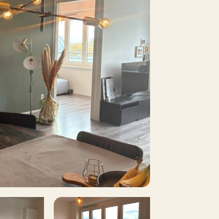
8 m²
Nee
Nee
etaald parkeren, Openbaar parkeren
Nee
Nee