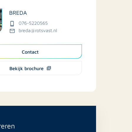
BREDA
076-5220565
breda@rotsvast.nl
Contact
Bekijk brochure
reren