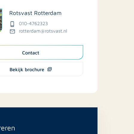
Rotsvast Rotterdam
010-4762323
rotterdam@rotsvast.nl
Contact
Bekijk brochure
reren