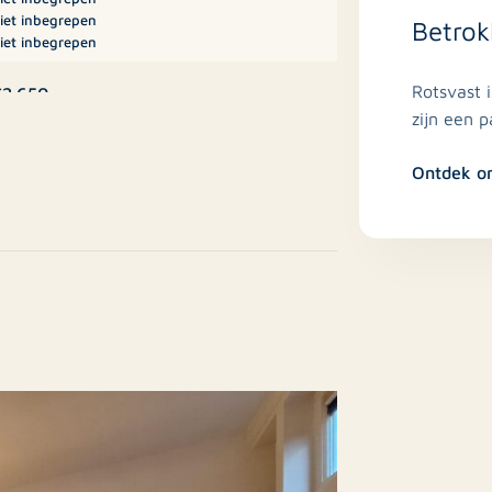
iet inbegrepen
Betrok
iet inbegrepen
Rotsvast 
2.650
st en toegang tot de woonkamer.
zijn een 
Ontdek o
oonhuis, Eengezinswoning,
ussenwoning
Nee
estaande bouw
6