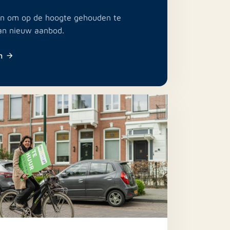
e in om op de hoogte gehouden te
an nieuw aanbod.
n