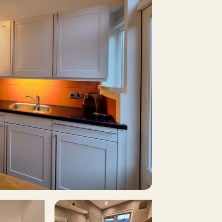
35 m²
Nee
Nee
penbaar parkeren
Nee
Nee
n overleg