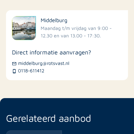
Filter op faciliteiten
Middelburg
Scholen
Maandag t/m vrijdag van 9:00 -
12.30 en van 13.00 - 17:30.
Winkels
Direct informatie aanvragen?
Busstations
middelburg@rotsvast.nl
0118-611412
Restaurants
Gerelateerd aanbod