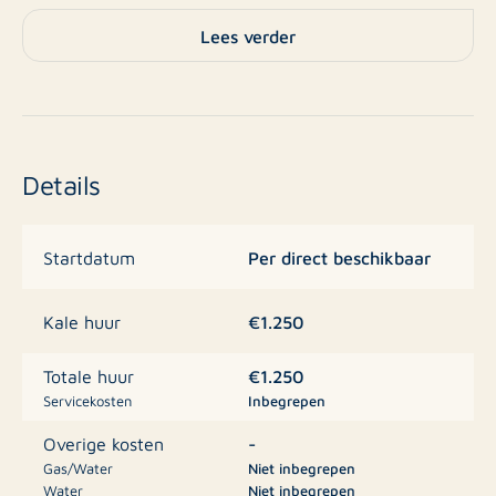
Bevat onder meer:
Lees verder
Via de trap aan de zijkant van het pand bereik je de
galerij naar de appartementen. Hal met toegang tot
het aparte toilet en bergkast. Lichte, ruime woonkamer
met grote ramen welke een mooi zicht op het
Details
dorpsplein geven. Luxe, open keuken voorzien van
afzuigkap, inductie kookplaat, vaatwasser en koelkast.
Twee sfeervolle slaapkamers zijn gelegen op de
Per direct beschikbaar
Startdatum
verdieping, onder de charmante dakspanten. De
badkamer is strak en modern met inloopdouche en
€1.250
Kale huur
wastafelmeubel.
€1.250
Totale huur
Grenzend aan de galerij is er een royaal privé-
Servicekosten
Inbegrepen
dakterras.
-
Overige kosten
Gas/Water
Niet inbegrepen
Er is een berging aanwezig en u heeft de beschikking
Water
Niet inbegrepen