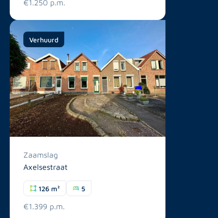
€1.250 p.m.
Verhuurd
Zaamslag
Axelsestraat
126 m²
5
€1.399 p.m.