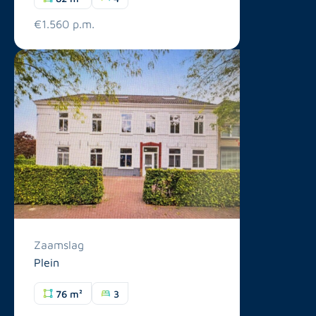
€1.560 p.m.
Zaamslag
Plein
76 m²
3