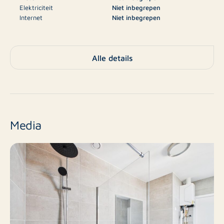
Elektriciteit
Niet inbegrepen
over een gedeelte van het terras. Uw fiets kan u
Internet
Niet inbegrepen
stallen in de gezamelijke fietsenstalling.
Televisie
Niet inbegrepen
Eerste woonlaag met pvc-vloer en vloerverwarming.
€1.250
Borg
Alle details
De tweede woonlaag is voorzien van een laminaatvloer
en radiatoren. Eigen CV ketel, 4 zonnepanelen,
A
Energielabel
raambekleding en lampen.
Appartement,
Type
Optioneel is het appartement ook gemeubileerd te
Benedenwoning
Media
huur. Het appartement is beschikbaar voor ca. 1 jaar.
Nee
Nieuwbouw
Zaamslag: gezellig dorp, centrale ligging Zaamslag is
een levendig dorp in Zeeuws-Vlaanderen, bekend om
Bestaande bouw
Eindniveau
zijn vriendelijke sfeer en het knusse dorpsplein met
winkels, horeca en het karakteristieke voormalige
3
Aantal kamers
gemeentehuis. Op de fiets ben je zo in het weidse
polderlandschap of bij de Westerschelde. Hulst en