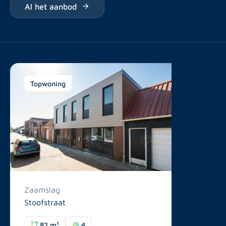
Al het aanbod
Topwoning
Zaamslag
Stoofstraat
82 m²
4