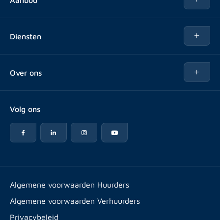
Te huur
Diensten
Te koop
Kopen
Over ons
Verhuren
Over Rotsvast
Verkopen voor Vastgoedbeheerder
Volg ons
Veelgestelde vragen
Vastgoedbeheer
Reviews
Advies
Werken bij
Huurpuntentelling
Vestigingen & contact
Expats
Algemene voorwaarden Huurders
Artikelen
Algemene voorwaarden Verhuurders
Energielabel
Privacybeleid