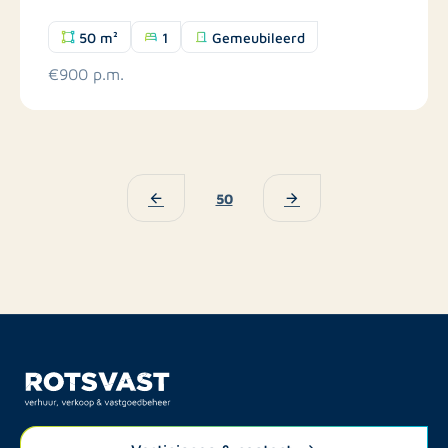
50 m²
1
Gemeubileerd
€900 p.m.
50