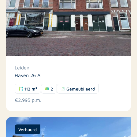
Leiden
Haven 26 A
112 m²
2
Gemeubileerd
€2.995 p.m.
Verhuurd