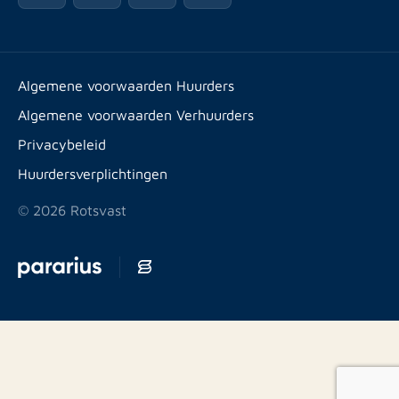
Advies
Werken bij
Huurpuntentelling
Vestigingen & contact
Expats
Algemene voorwaarden Huurders
Artikelen
Algemene voorwaarden Verhuurders
Energielabel
Privacybeleid
Huurdersverplichtingen
© 2026 Rotsvast