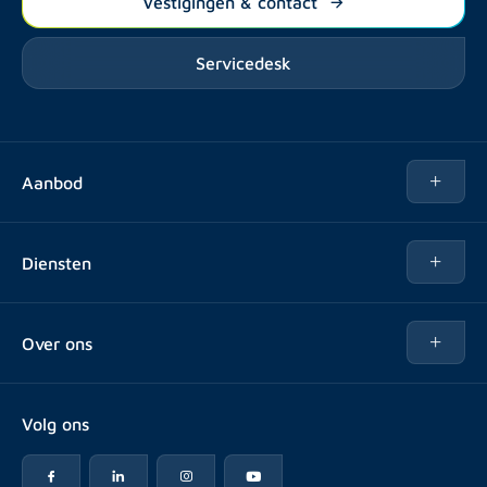
Vestigingen & contact
Servicedesk
Aanbod
Te huur
Diensten
Te koop
Kopen
Over ons
Verhuren
Over Rotsvast
Verkopen voor Vastgoedbeheerder
Volg ons
Veelgestelde vragen
Vastgoedbeheer
Reviews