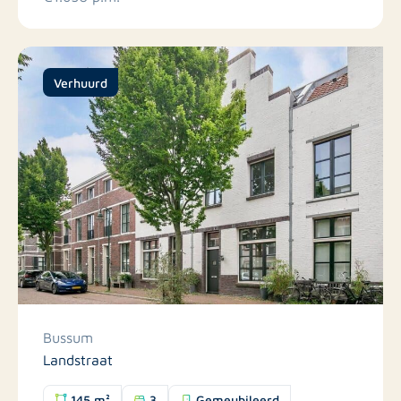
Verhuurd
Bussum
Landstraat
145 m²
3
Gemeubileerd