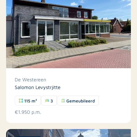
De Westereen
Salomon Levystrjitte
115 m²
3
Gemeubileerd
€1.950 p.m.