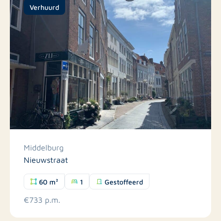
Verhuurd
Middelburg
Nieuwstraat
60 m²
1
Gestoffeerd
€733 p.m.