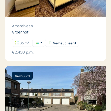
Amstelveen
Groenhof
86 m²
2
Gemeubileerd
€2.450 p.m.
Verhuurd