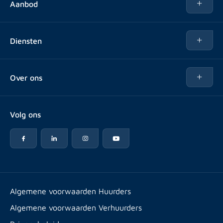
Aanbod
Te huur
Diensten
Te koop
Kopen
Over ons
Verhuren
Over Rotsvast
Verkopen voor Vastgoedbeheerder
Volg ons
Veelgestelde vragen
Vastgoedbeheer
Reviews
Advies
Werken bij
Huurpuntentelling
Vestigingen & contact
Expats
Algemene voorwaarden Huurders
Artikelen
Algemene voorwaarden Verhuurders
Energielabel