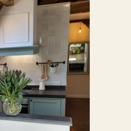
Nee
Nee
etaald parkeren
Nee
Nee
Nee