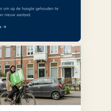
e in om op de hoogte gehouden te
an nieuw aanbod.
n