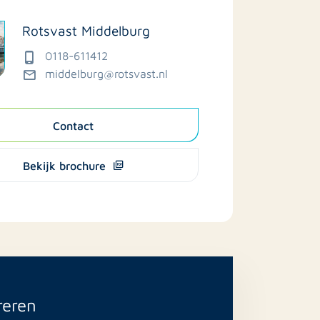
Rotsvast Middelburg
0118-611412
middelburg@rotsvast.nl
Contact
Bekijk brochure
reren