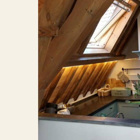
Balkon
Dakterras
B
Parkeren
Inclusief BTW
Roken
Huisdieren toegestaan