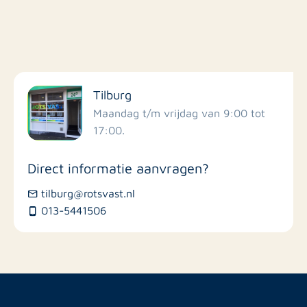
Wij hanteren standaard dat een kandidaat een bruto
maandinkomen dient te hebben van minimaal 3 x de
kale maandhuur. Mocht u geïnteresseerd zijn reageer
Filter op faciliteiten
dan online!
Tilburg
Scholen
Maandag t/m vrijdag van 9:00 tot
17:00.
Winkels
Direct informatie aanvragen?
Busstations
tilburg@rotsvast.nl
013-5441506
Restaurants