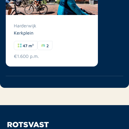
Harderwijk
Kerkplein
47 m²
2
€1.600 p.m.