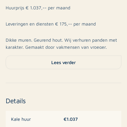
Huurprijs € 1.037,-- per maand
Leveringen en diensten € 175,-- per maand
Dikke muren. Geurend hout. Wij verhuren panden met
karakter. Gemaakt door vakmensen van vroeger.
Aangepast aan de eisen van deze tijd. Wij herstellen
een huis, een straat, en uiteindelijk een stad. Wij
Lees verder
voegen het verleden toe aan het heden, en de
toekomst dat ben jij.
Te huur; appartement (ca. 35 m2)
Details
Het appartement is gelegen in een statig herenhuis.
Het herenhuis is volledig nieuwgebouwd en voorzien
€1.037
Kale huur
van alle hedendaagse moderne eisen. Zo is het pand