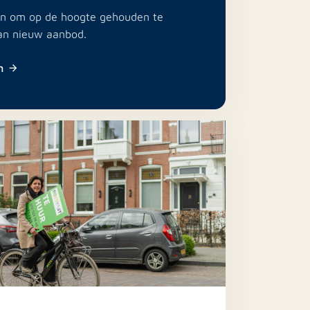
e in om op de hoogte gehouden te
an nieuw aanbod.
n