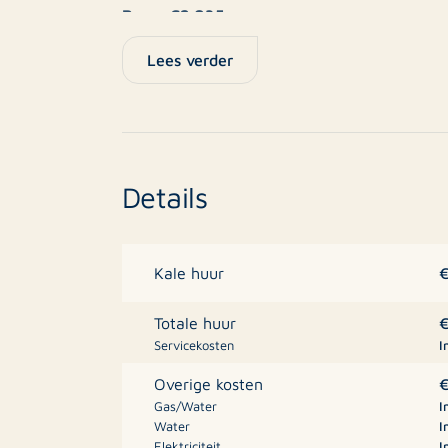
Borg: €2.035,-
Lees verder
Op zeer gewilde locatie in Hilversum centr
appartement op de eerste verdieping met eig
Hilversum ligt vanaf Utrecht, Amersfoort e
Details
met auto en trein. Hilversum heeft veel win
Hilversum is eveneens de stad van de Media
€
Kale huur
Indeling: gezamenlijke entree, entree appar
de winkelstraat, open keuken voorzien van 
€
Totale huur
via de hal, v.z.v. douchecabine, wastafel, 
Servicekosten
I
toilet. Slaapkamer gelegen aan de achterzij
€
Overige kosten
slaapkamer is de 2e slaapkamer te bereiken.
Gas/Water
I
Water
I
Elektriciteit
I