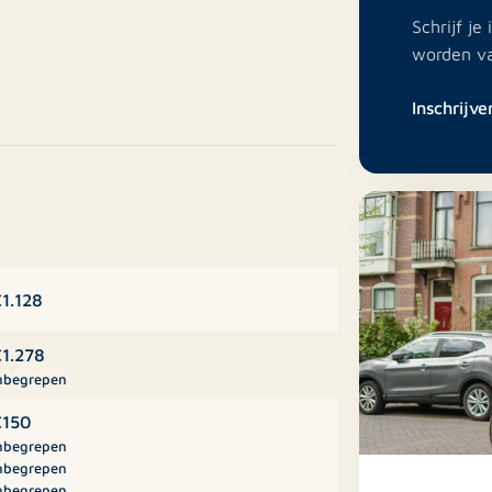
Schrijf j
worden v
um, te huur een compleet gerenoveerd
Inschrijve
en terras aan de achterzijde.
n zowel Amsterdam 20 minuten verwijderd
kels,restaurants en uitgaansgelegenheden.
.
1.128
tement, hal, woonkamer met uitzicht op
inbouwapparatuur. Badkamer, bereikbaar
1.278
wasmachine -en drogeraansluiting. Apart
nbegrepen
de met toegang tot eigen terras, Via de
150
nbegrepen
nbegrepen
nbegrepen