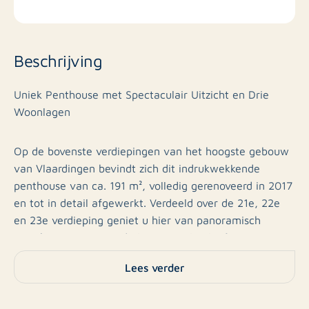
Beschrijving
Uniek Penthouse met Spectaculair Uitzicht en Drie
Woonlagen
Op de bovenste verdiepingen van het hoogste gebouw
van Vlaardingen bevindt zich dit indrukwekkende
penthouse van ca. 191 m², volledig gerenoveerd in 2017
en tot in detail afgewerkt. Verdeeld over de 21e, 22e
en 23e verdieping geniet u hier van panoramisch
uitzicht, ongeëvenaarde luxe en volop leefruimte – op
slechts enkele minuten van bruisend Rotterdam.
Lees verder
Luxe Woonruimtes en Designkeuken