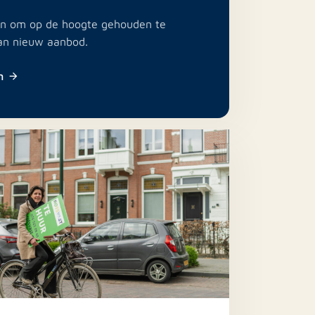
e in om op de hoogte gehouden te
an nieuw aanbod.
n