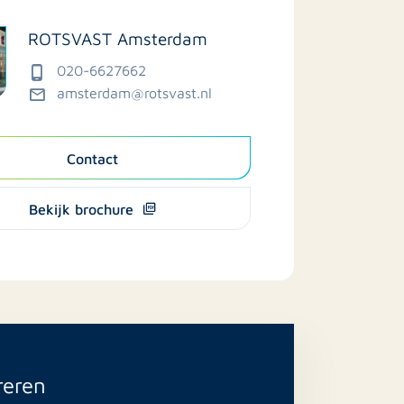
ROTSVAST Amsterdam
020-6627662
amsterdam@rotsvast.nl
Contact
Bekijk brochure
reren