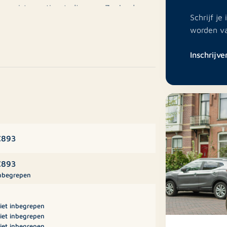
 mooiste vestingstadjes van Zeeland.
Schrijf j
worden v
t, een bourgondische stad met een
Inschrijve
 winkels en diverse horecagelegenheden op
torische stadswallen, charmante straatjes
igging zeer gunstig ten opzichte van
ardoor zowel voorzieningen als
€893
€893
nbegrepen
 de eerste verdieping.
iet inbegrepen
iet inbegrepen
iet inbegrepen