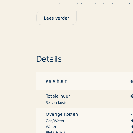
wonen met een unieke ligging in één van de
Lees verder
Ligging
Het appartement bevindt zich in hartje Huls
sfeervolle binnenstad, gezellige terrassen,
loopafstand. Hulst staat bekend om haar his
en prettige woonomgeving. Daarnaast is de l
Details
België en steden als Antwerpen en Gent, wa
uitvalswegen uitstekend bereikbaar zijn.
Kale huur
Indeling
Totale huur
Servicekosten
I
Begane grond
-
Overige kosten
Eigen entree via de hal met trapopgang naar
Gas/Water
N
Water
N
Elektriciteit
N