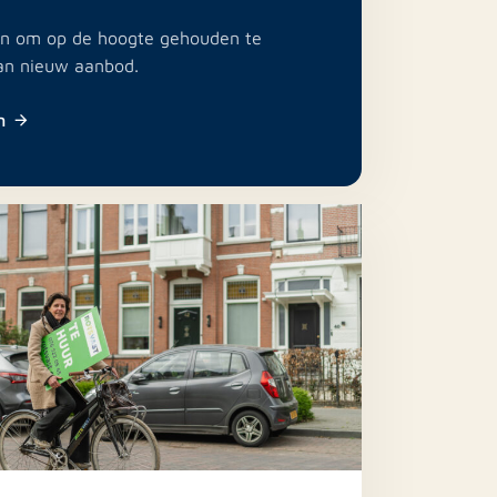
e in om op de hoogte gehouden te
an nieuw aanbod.
n