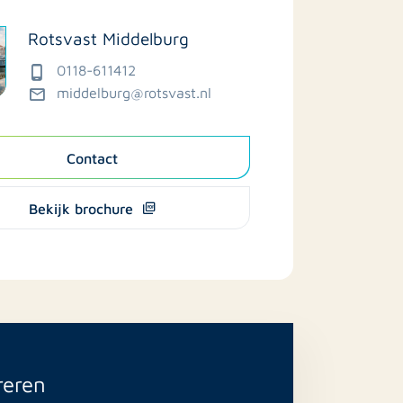
Rotsvast Middelburg
0118-611412
middelburg@rotsvast.nl
Contact
Bekijk brochure
reren