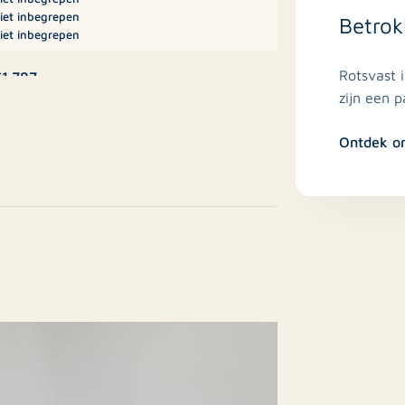
iet inbegrepen
Betrok
uken, toilet en trapopgang naar de
iet inbegrepen
orzijde van het appartement en beschikt
Rotsvast 
1.787
cht en prettig uitzicht op de straat.
zijn een 
n, voorzien van diverse
Ontdek o
ppartement, Bovenwoning, Dubbel
ovenhuis
kamer bereikbaar. De ruime master
Nee
artement. De tweede slaapkamer bevindt
amer ligt de nette en comfortabele
estaande bouw