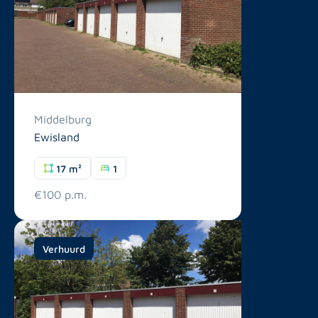
Middelburg
Ewisland
17 m²
1
€100 p.m.
Verhuurd