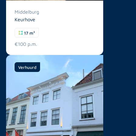
Middelburg
Keurhove
17 m²
€100 p.m.
Verhuurd