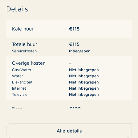
Details
Alle garages liggen aan een plein met veel ruimte om
in te rijden.
Heeft u belangstelling voor dit object of specifieke
€115
Kale huur
vragen? Neemt u dan snel contact op met Rotsvast
Middelburg.
€115
Totale huur
Servicekosten
Inbegrepen
-
Overige kosten
Gas/Water
Niet inbegrepen
Water
Niet inbegrepen
Elektriciteit
Niet inbegrepen
Internet
Niet inbegrepen
Televisie
Niet inbegrepen
€100
Borg
Overige, Berging
Type
Alle details