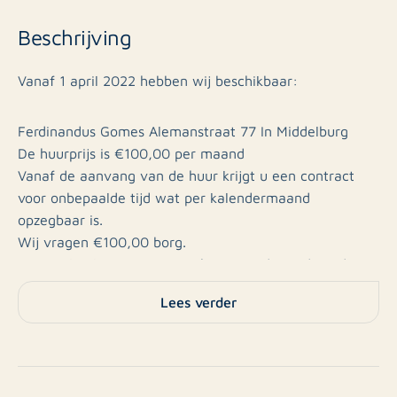
Beschrijving
Vanaf 1 april 2022 hebben wij beschikbaar:
Ferdinandus Gomes Alemanstraat 77 In Middelburg
De huurprijs is €100,00 per maand
Vanaf de aanvang van de huur krijgt u een contract
voor onbepaalde tijd wat per kalendermaand
opzegbaar is.
Wij vragen €100,00 borg.
Centraal gelegen garage te huur aan de Ferdinandus
Gomes Alemanstraat.
Lees verder
De garage bevindt zich bijna direct aan de Schroeweg
waardoor hij heel gemakkelijk bereikbaar is.
De afmeting is 3 meter breed en 6 meter diep.
Wanden zijn voorzien van ventilatie holtes.
De vloer is voorzien van tegels of beton.