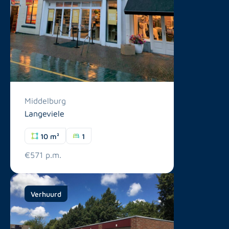
Middelburg
Langeviele
10 m²
1
€571 p.m.
Verhuurd