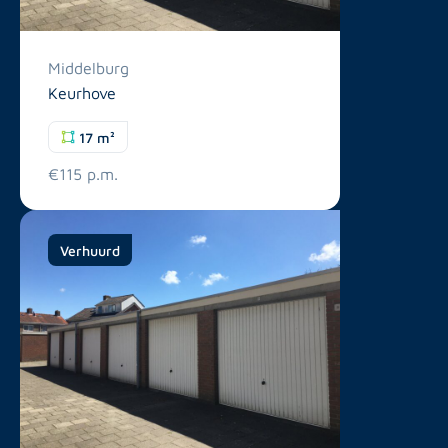
Middelburg
Keurhove
17 m²
€115 p.m.
Verhuurd