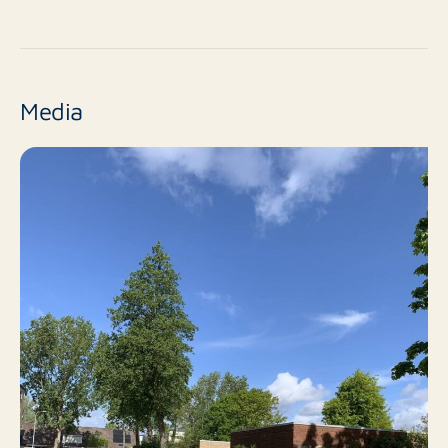
Nee
Nieuwbouw
nvt
Eindniveau
Media
17 m²
Oppervlakte
Nee
Balkon
Nee
Dakterras
Nee
Inclusief BTW
Nee
Roken