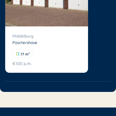
Middelburg
Poortershove
17 m²
€100 p.m.