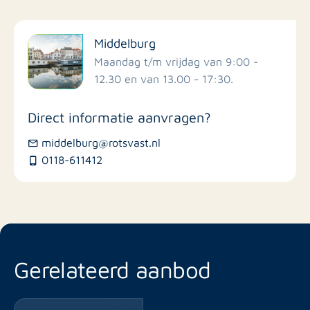
Filter op faciliteiten
Middelburg
Scholen
Maandag t/m vrijdag van 9:00 -
12.30 en van 13.00 - 17:30.
Winkels
Direct informatie aanvragen?
Busstations
middelburg@rotsvast.nl
0118-611412
Restaurants
Gerelateerd aanbod