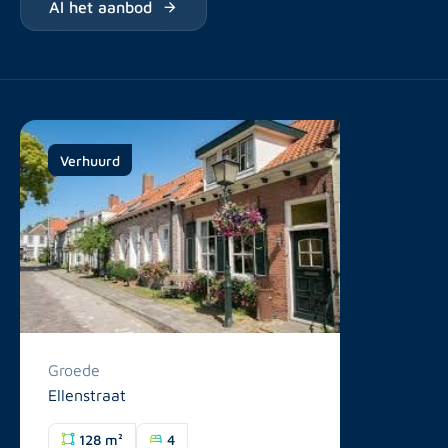
Al het aanbod
Verhuurd
Groede
Ellenstraat
128 m²
4