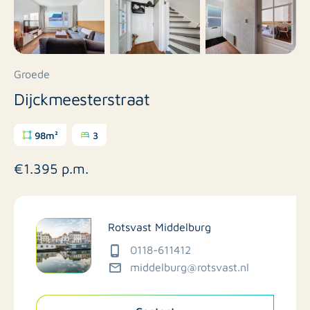
Groede
Dijckmeesterstraat
98m²
3
€1.395 p.m.
Rotsvast Middelburg
0118-611412
middelburg@rotsvast.nl