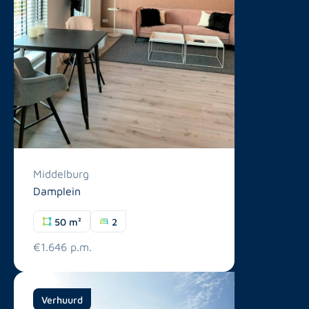
Middelburg
Damplein
50 m²
2
€1.646 p.m.
Verhuurd