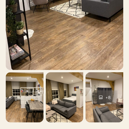
Nee
Roken
Nee
Huisdieren toegestaan
+8