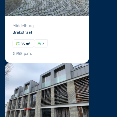
Middelburg
Brakstraat
35 m²
2
€958 p.m.