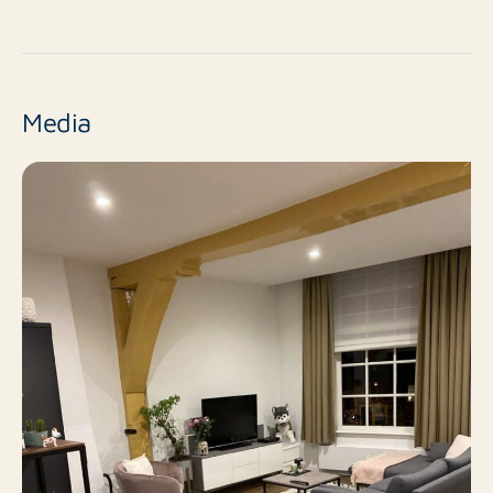
Nee
Nieuwbouw
Bestaande bouw
Eindniveau
Media
1
Aantal kamers
45 m²
Oppervlakte
Nee
Balkon
Nee
Dakterras
Betaald parkeren
Parkeren
Nee
Inclusief BTW