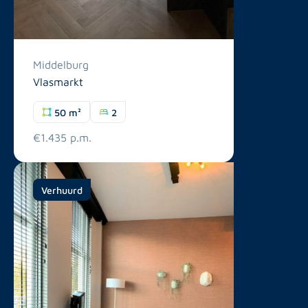
Middelburg
Vlasmarkt
50 m²
2
€1.435 p.m.
Verhuurd