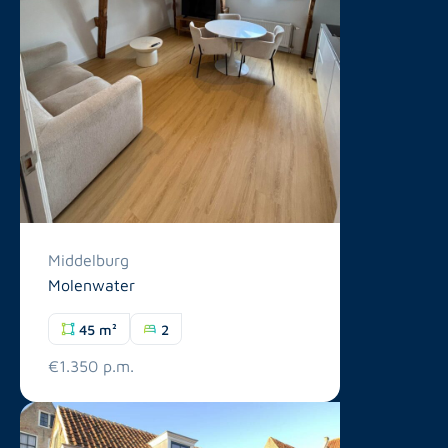
Middelburg
Molenwater
45 m²
2
€1.350 p.m.