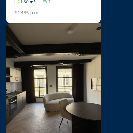
50 m²
2
€1.435 p.m.