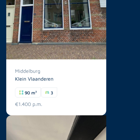
Middelburg
Klein Vlaanderen
90 m²
3
€1.400 p.m.