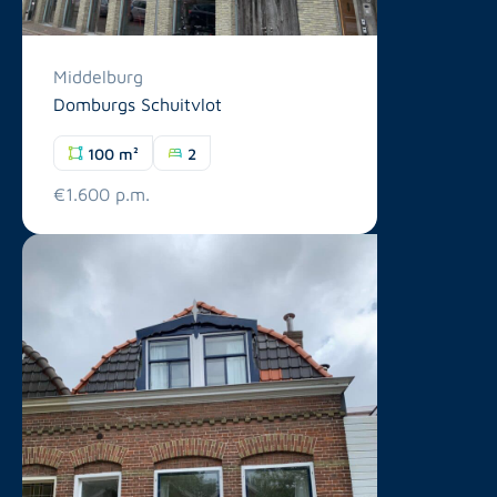
Middelburg
Domburgs Schuitvlot
100 m²
2
€1.600 p.m.