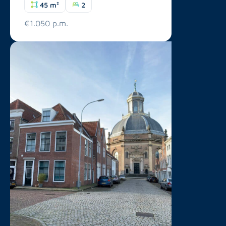
45 m²
2
€1.050 p.m.