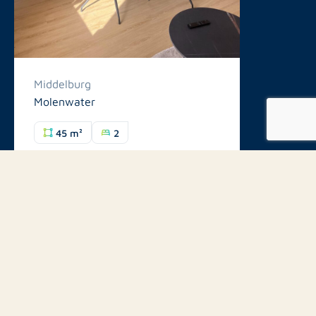
Middelburg
Molenwater
45 m²
2
€1.650 p.m.