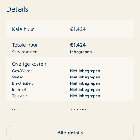
en droger.
Details
Videofooninstallatie aanwezig. Geen lift.
Parkeervergunning bij de gemeente aan te vragen.
€1.424
Kale huur
€1.424
Totale huur
Huurprijs: € 1.424,- per maand exclusief g/w/e en
Servicekosten
Inbegrepen
internet en tv.
-
Overige kosten
De minimale huurperiode is 1 jaar.
Gas/Water
Niet inbegrepen
Water
Niet inbegrepen
Elektriciteit
Niet inbegrepen
Het voorschot voor gas, water en electra bedraagt €
Internet
Niet inbegrepen
Televisie
Niet inbegrepen
150,-
Vergoeding voor tv- en internetabonnement: € 61,00.
€1.600
Borg
Inschrijven op dit adres is verplicht.
Appartement, Studio,
Type
Alle details
Appartement