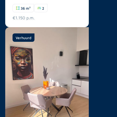
36 m²
2
€1.150 p.m.
Verhuurd