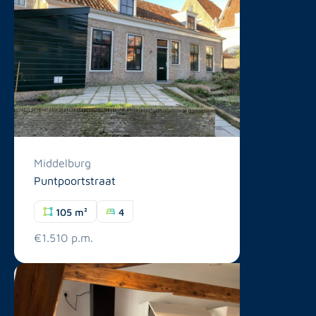
Middelburg
Puntpoortstraat
105 m²
4
€1.510 p.m.