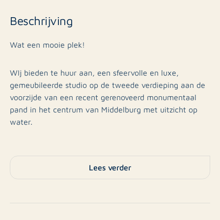
Beschrijving
Wat een mooie plek!
WIj bieden te huur aan, een sfeervolle en luxe,
gemeubileerde studio op de tweede verdieping aan de
voorzijde van een recent gerenoveerd monumentaal
pand in het centrum van Middelburg met uitzicht op
water.
De studio bestaat uit een L-vormige woon-/slaapkamer
met hoekkeuken (ingebouwde vaatwasser,
Lees verder
koelvriescombinatie, inductiekookplaat en
combimagnetron) met fraai uitzicht. Een ruime
badkamer met vloerverwarming, douchecabine en
toilet en een inpandige berging met cv, wasmachine