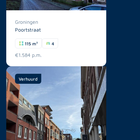
Groningen
Poortstraat
115 m²
4
€1.584 p.m.
Verhuurd