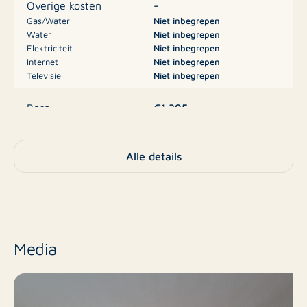
-
Overige kosten
Gas/Water
Niet inbegrepen
Bijzonderheden:
Water
Niet inbegrepen
Elektriciteit
Niet inbegrepen
Internet
Niet inbegrepen
Op loopafstand van centrum en treinstation
Televisie
Niet inbegrepen
Nabij uitvalswegen Zuid/West
€1.395
Borg
Privé-parkeerplaats inbegrepen
Geen studentenbewoning mogelijk
B
Energielabel
Alle details
Financieel:
Appartement,
Bovenwoning, Dubbel
Type
Huur: € 1395,00 incl. nutsvoorzieningen en privé
bovenhuis
parkeerplaats
Media
Nee
Nieuwbouw
Borg: € 1395,00
Bestaande bouw
Eindniveau