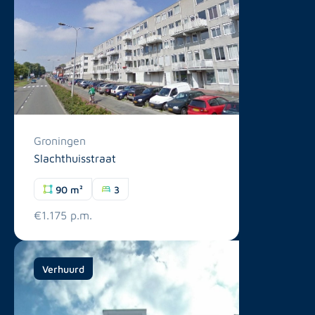
Groningen
Slachthuisstraat
90 m²
3
€1.175 p.m.
Verhuurd