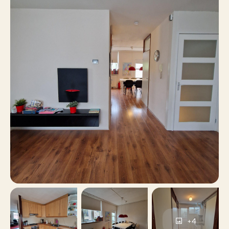
3
Aantal kamers
2
Aantal slaapkamers
86 m²
Oppervlakte
Ja
Balkon
Nee
Dakterras
Parkeergarage
Parkeren
Ja
Inclusief BTW
+4
Nee
Roken