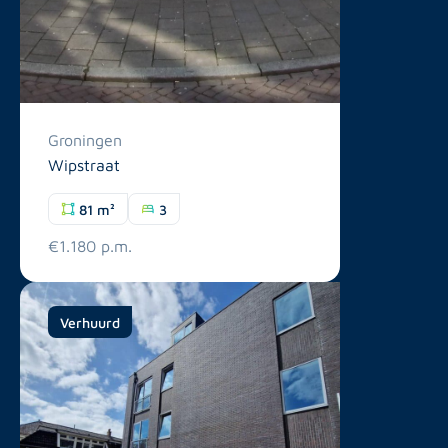
Groningen
Wipstraat
81 m²
3
€1.180 p.m.
Verhuurd