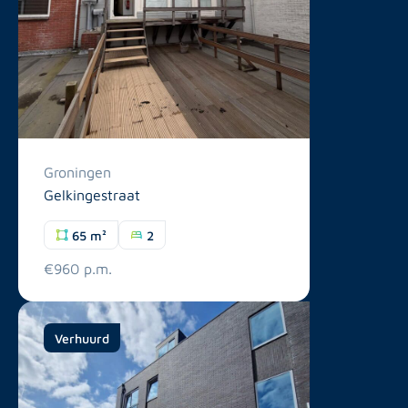
Groningen
Gelkingestraat
65 m²
2
€960 p.m.
Verhuurd