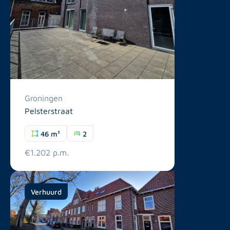
Groningen
Pelsterstraat
46 m²
2
€1.202 p.m.
Verhuurd