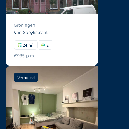
Groningen
Van Speykstraat
24 m²
2
€935 p.m.
Verhuurd