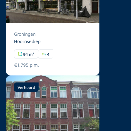
Groningen
Hoornsediep
94 m²
4
€1.795 p.m.
Verhuurd