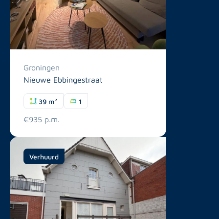
Groningen
Nieuwe Ebbingestraat
39 m²
1
€935 p.m.
Verhuurd