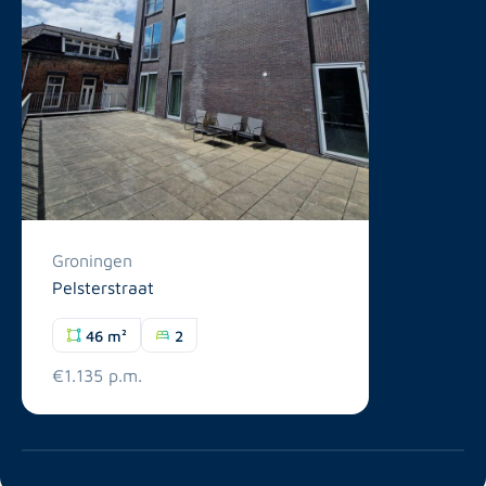
Groningen
Pelsterstraat
46 m²
2
€1.135 p.m.