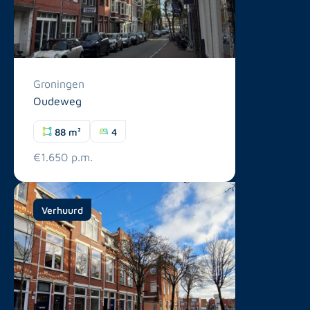
Groningen
Oudeweg
88 m²
4
€1.650 p.m.
Verhuurd