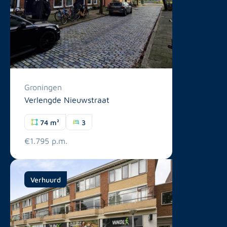
Groningen
Verlengde Nieuwstraat
74 m²
3
€1.795 p.m.
Verhuurd