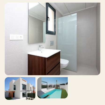
Bestaande bouw
Eindniveau
90 m²
Oppervlakte
Nee
Balkon
Nee
Dakterras
Nee
Inclusief BTW
Nee
Roken