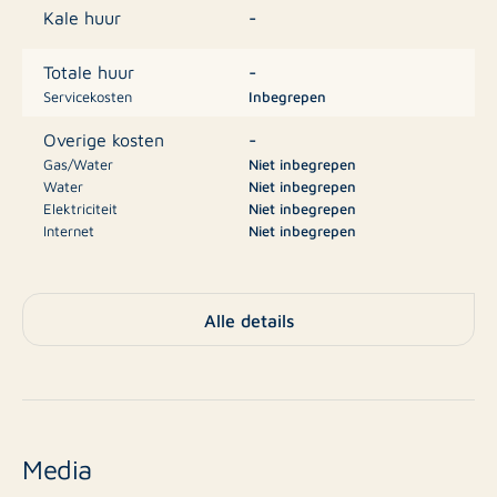
vanaf € 193.900 tot € 295.990 (voor een huis met 3
-
Kale huur
slaapkamers en een stuk grond van 285 m²).
-
Totale huur
Servicekosten
Inbegrepen
-
Overige kosten
Gas/Water
Niet inbegrepen
Water
Niet inbegrepen
Elektriciteit
Niet inbegrepen
Internet
Niet inbegrepen
Televisie
Niet inbegrepen
-
Borg
Alle details
Woonhuis, Villa
Type
Nee
Nieuwbouw
Media