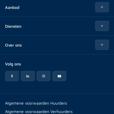
Aanbod
Te huur
Diensten
Te koop
Kopen
Over ons
Verhuren
Over Rotsvast
Verkopen voor Vastgoedbeheerder
Volg ons
Veelgestelde vragen
Vastgoedbeheer
Reviews
Advies
Werken bij
Huurpuntentelling
Vestigingen & contact
Expats
Algemene voorwaarden Huurders
Artikelen
Algemene voorwaarden Verhuurders
Energielabel