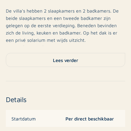
De villa's hebben 2 slaapkamers en 2 badkamers. De
beide slaapkamers en een tweede badkamer zijn
gelegen op de eerste verdieping. Beneden bevinden
zich de living, keuken en badkamer. Op het dak is er
een privé solarium met wijds uitzicht.
Niet in de prijs inbegrepen, maar wel optioneel kan er
een privé zwembad aangelegde worden.
Lees verder
Restaurants, bars en winkels liggen op wandelafstand.
En de lokale stranden van Guardamar liggen op slechts
10 minuten rijden. Benijófar is heel strategisch gelegen
op slechts 25 minuten van de luchthaven van Alicante
Details
en op 30 minuten van de stad Murcia.
De prijzen verschillen door de grootte van het stuk
Per direct beschikbaar
Startdatum
grond, dat kan varieren van 131 tot 285 m². Prijzen