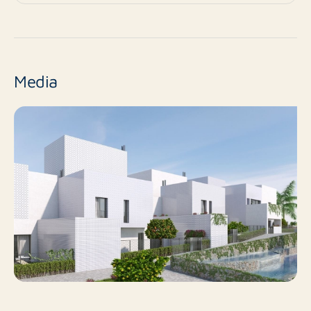
Woonhuis,
Type
Eengezinswoning
Nee
Nieuwbouw
Media
Bestaande bouw
Eindniveau
75 m²
Oppervlakte
Nee
Balkon
Nee
Dakterras
Nee
Inclusief BTW
Nee
Roken