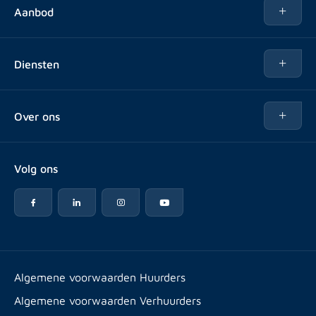
Aanbod
Te huur
Diensten
Te koop
Kopen
Over ons
Verhuren
Over Rotsvast
Verkopen voor Vastgoedbeheerder
Volg ons
Veelgestelde vragen
Vastgoedbeheer
Reviews
Advies
Werken bij
Huurpuntentelling
Vestigingen & contact
Expats
Algemene voorwaarden Huurders
Artikelen
Algemene voorwaarden Verhuurders
Energielabel