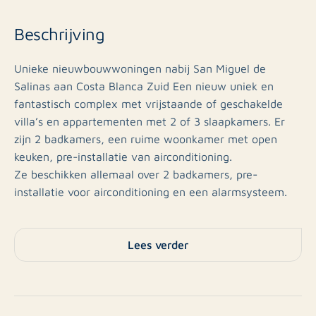
Beschrijving
Unieke nieuwbouwwoningen nabij San Miguel de
Salinas aan Costa Blanca Zuid Een nieuw uniek en
fantastisch complex met vrijstaande of geschakelde
villa’s en appartementen met 2 of 3 slaapkamers. Er
zijn 2 badkamers, een ruime woonkamer met open
keuken, pre-installatie van airconditioning.
Ze beschikken allemaal over 2 badkamers, pre-
installatie voor airconditioning en een alarmsysteem.
De meeste panden hebben een eigen tuin en een
Lees verder
solarium. Slechts enkele hebben één van deze twee.
Er is een gemeenschappelijke en mooie aangelegde
tuin met een zeer ruim zwembad.