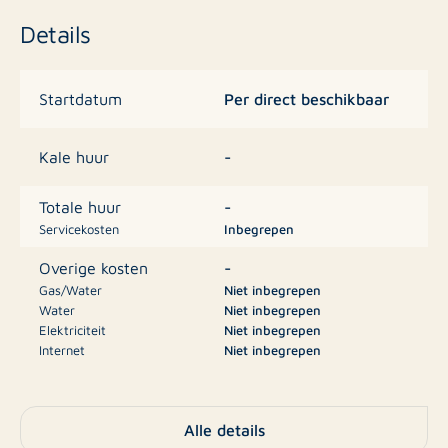
Details
Het complex is gelegen in de woonwijk La Cañada
nabij San Miguel de Salinas, omgeven door veel groen
en dennenbossen. Je kan er in alle rust genieten van
Per direct beschikbaar
Startdatum
de natuur en door de verhoogde ligging van La Cañada
krijg je de buurt panoramische zichten op zee, de
-
Kale huur
zoutmeren of citrusplantages.
-
Totale huur
In de onmiddellijke omgeving zijn er verscheidene
Servicekosten
Inbegrepen
golfbanen en op slechts 15 minuten bent u op het
-
Overige kosten
strand. Ook het natuurpark en de zoutmeren van La
Gas/Water
Niet inbegrepen
Mata zijn slechts op een boogscheut gelegen.
Water
Niet inbegrepen
Elektriciteit
Niet inbegrepen
Internet
Niet inbegrepen
De bewoonbare oppervlakte schommelt tussen 75 m²
Televisie
Niet inbegrepen
en 102 m². Prijs: vanaf € 135.000
-
Borg
Alle details