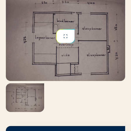
goede bereikbaarheid via de N260 en A58.
Nee
Huisdieren toegestaan
Extra’s
Ruim perceel van circa 1.408 m² in rustige en groene
omgeving
3 slaapkamers en een werkkamer
Volledig gestoffeerd
Dubbel glas en houten kozijnen
Huisdieren en binnenshuis roken zijn niet toegestaan
Enkele kasten behoren bij de woonruimte en mogen
door de huurder gebruikt worden tijdens de
huurperiode.
Contractvorm
De huurperiode is voor maximaal 24 maanden. De