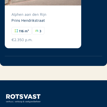
Alphen aan den Rijn
Prins Hendrikstraat
116 m²
3
€2.350 p.m.