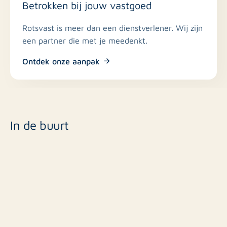
belastingen. Dit dient men op eigen naam af te sluiten.
Betrokken bij jouw vastgoed
Waarborgsom van € 4.300,-.
Rotsvast is meer dan een dienstverlener. Wij zijn
een partner die met je meedenkt.
Huurcriteria
Wij hanteren standaard dat een kandidaat een bruto
Ontdek onze aanpak
maandinkomen dient te hebben van minimaal 3 x de
kale maandhuur.
Mocht u geïnteresseerd zijn in de woning, dan
ontvangen wij graag na de bezichtiging inzage in uw
persoonlijke- en financiële situatie (minimaal kopie
In de buurt
paspoort, drie recente salarisstroken en een getekende
arbeidsovereenkomst/werkgeversverklaring).
Interesse in deze woning? Reageer dan snel online!
(De afmetingen op de plattegronden zijn ter indicatie
van de indeling van de woning. De maten wijken bij
sommige ruimtes af)