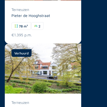
Terneuzen
Pieter de Hooghstraat
78 m²
2
€1.395 p.m.
Verhuurd
Terneuzen