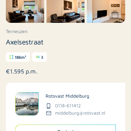
Terneuzen
Axelsestraat
186m²
3
€1.595 p.m.
Rotsvast Middelburg
0118-611412
middelburg@rotsvast.nl