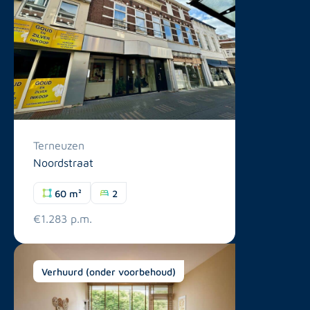
Terneuzen
Noordstraat
60 m²
2
€1.283 p.m.
Verhuurd (onder voorbehoud)