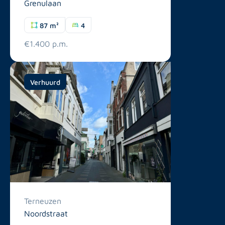
Grenulaan
87 m²
4
€1.400 p.m.
Verhuurd
Terneuzen
Noordstraat