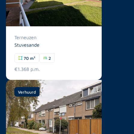
Terneuzen
Stuvesande
70 m²
2
€1.368 p.m.
Verhuurd