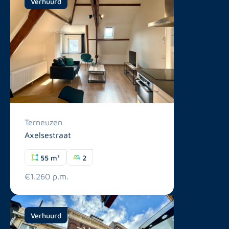
Verhuurd
Terneuzen
Axelsestraat
55 m²
2
€1.260 p.m.
Verhuurd