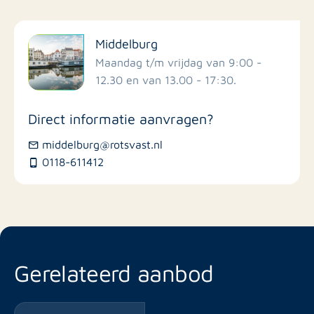
Filter op faciliteiten
Middelburg
Scholen
Maandag t/m vrijdag van 9:00 -
12.30 en van 13.00 - 17:30.
Winkels
Direct informatie aanvragen?
Busstations
middelburg@rotsvast.nl
0118-611412
Restaurants
Gerelateerd aanbod