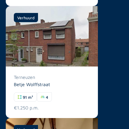
Verhuurd
Terneuzen
Betje Wolffstraat
91 m²
4
€1.250 p.m.