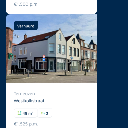
€1.500 p.m.
Verhuurd
Terneuzen
Westkolkstraat
45 m²
2
€1.525 p.m.