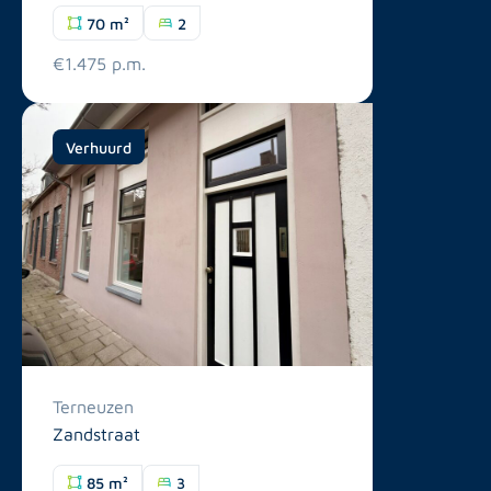
70 m²
2
€1.475 p.m.
Verhuurd
Terneuzen
Zandstraat
85 m²
3