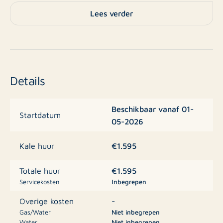
direct beschikbaar voor een periode van ongeveer drie
Lees verder
jaar.
Indeling van de woning
Begane grond:
Details
Bij binnenkomst komt u in de ruime hal, die toegang
Beschikbaar vanaf 01-
geeft tot de woonkamer en de trap naar de eerste
Startdatum
05-2026
verdieping. De woonkamer strekt zich over de volledige
diepte van de woning en heeft aan de voorzijde grote
€1.595
Kale huur
raampartijen met uitzicht op de straat. Aan de
achterzijde zorgen openslaande deuren voor een
€1.595
Totale huur
prettige overgang naar de serre, waardoor er veel
Servicekosten
Inbegrepen
daglicht binnenkomt. Vanuit de woonkamer is de
-
Overige kosten
keuken bereikbaar, die is uitgerust met diverse
Gas/Water
Niet inbegrepen
inbouwapparatuur, voldoende kastruimte biedt en
Water
Niet inbegrepen