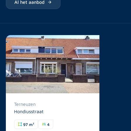
Al het aanbod
Terneuzen
Hondiusstraat
97 m²
4