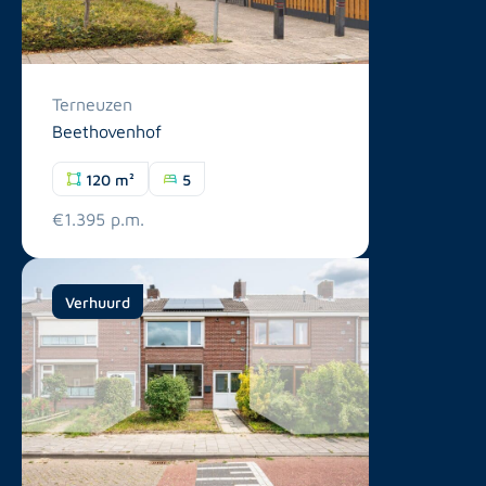
Terneuzen
Beethovenhof
120 m²
5
€1.395 p.m.
Verhuurd