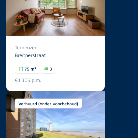
Terneuzen
Breitnerstraat
75 m²
3
€1.305 p.m.
Verhuurd (onder voorbehoud)