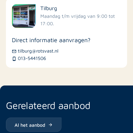
Tilburg
Scholen
Maandag t/m vrijdag van 9:00 tot
17:00.
Winkels
Direct informatie aanvragen?
Busstations
tilburg@rotsvast.nl
013-5441506
Restaurants
Gerelateerd aanbod
Al het aanbod