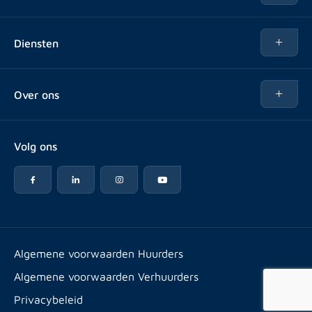
Te huur
Diensten
Te koop
Kopen
Over ons
Verhuren
Over Rotsvast
Verkopen voor Vastgoedbeheerder
Volg ons
Veelgestelde vragen
Vastgoedbeheer
Reviews
Advies
Werken bij
Huurpuntentelling
Vestigingen & contact
Expats
Algemene voorwaarden Huurders
Artikelen
Algemene voorwaarden Verhuurders
Energielabel
Privacybeleid