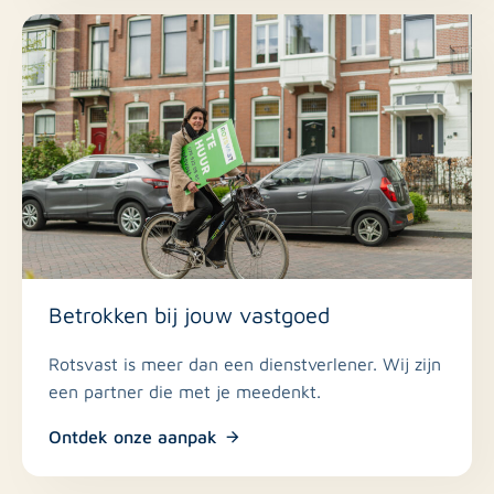
Mocht u geïnteresseerd zijn in de woning, dan
ontvangen wij graag na de bezichtiging inzage in uw
persoonlijke- en financiële situatie (minimaal kopie
paspoort, drie recente salarisstroken en een getekende
arbeidsovereenkomst en werkgeversverklaring).
Interesse in deze woning? Reageer dan snel online!
Betrokken bij jouw vastgoed
Rotsvast is meer dan een dienstverlener. Wij zijn
een partner die met je meedenkt.
Ontdek onze aanpak