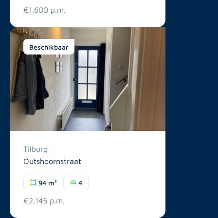
€1.600 p.m.
Beschikbaar
Tilburg
Outshoornstraat
94 m²
4
€2.145 p.m.