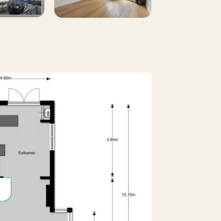
Nee
egenen die op zoek zijn naar een ruim
tig willen wonen.
water, elektra en (lokale) heffingen
cekosten van toepassing. Dit voorschot
hoonmaak en verlichting van
g en schoonmaak van dakgoten. Deze
js
 zelf te regelen via de vaste hovenier
uto (gezamenlijk) inkomen dient ter