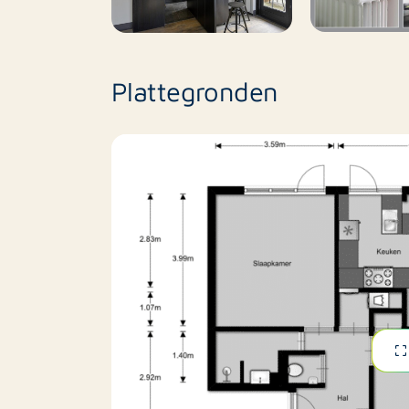
Huisdieren toegestaan
Dit prachtige appartement is ideaal voor di
appartement in het centrum, doch graag rus
Plattegronden
CONDITIES
- De huurprijs is exclusief kosten voor gas, 
- Er is een maandelijks voorschot voor servi
bedraagt € 55,00 per maand en betreft: sc
gemeenschappelijke ruimten, glasbewassin
servicekosten zijn opgenomen in de totaalpri
- Verplicht tuinonderhoud op kosten huurder;
- Waarborgsom EUR 5.000
- Gunning eigenaar.
- (Bank-)referenties worden gecheckt; uw br
hoogte van 3,5x de kale maandhuur te zijn
- Gestoffeerd
- Maximaal 2 jaar beschikbaar