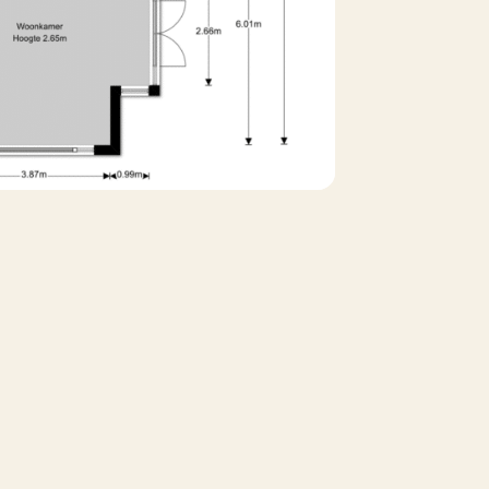
ef van huurder, met uitleg gezinssituatie
r voor huurders die vallen onder een
 Wet vaste huurcontracten, waaronder: -
te nodig hebben om in de omgeving van
uitvoering te geven aan een bestaande
anwege renovatie, verbouwing op wac hten
de contactknop naast de advertentie!
rmatie aanvragen) kunnen we je aanvraag