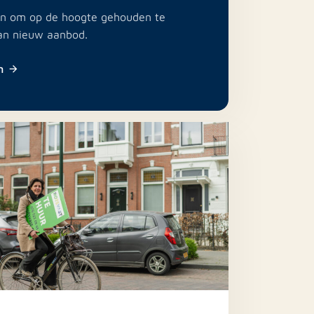
e in om op de hoogte gehouden te
an nieuw aanbod.
n